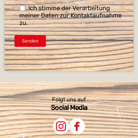
• individuelle Planung nach Grundstück, 
Ich stimme der Verarbeitung
Hausarchitektur und Bedarf
meiner Daten zur Kontaktaufnahme
• passgenaue Fertigung aus hochwertigem 
zu.
Konstruktionsholz
• Einzelcarports, Doppelcarports oder 
Sonderformen
• Integration von Abstellräumen, 
Geräteschuppen, Sichtschutzelementen oder 
Dachbegrünung
• professionelle Montage durch unser eigenes 
Team
• Kombination mit Dachentwässerung und 
Pflasterarbeiten auf Wunsch
Folgt uns auf
• Unterstützung bei Genehmigungen und 
Social Media
baulichen Vorgaben
Ob für das private Eigenheim oder den 
gewerblichen Einsatz. Wir bauen Carports, die 