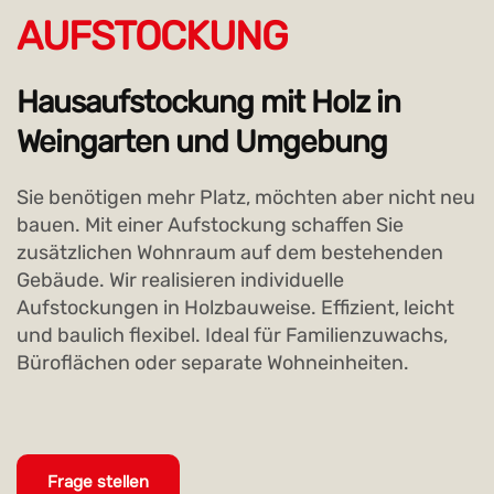
Ökologisch, effizient und individuell 
AUFSTOCKUNG
mit Schulz Holzbau.
Hausaufstockung mit Holz in 
Ein durchdachter Holzbau vereint 
Nachhaltigkeit, Wohnkomfort und 
Weingarten und Umgebung
gestalterische Freiheit. Ob Einfamilienhaus, 
Mehrfamilienhaus, Anbau oder Aufstockung. 
Sie benötigen mehr Platz, möchten aber nicht neu 
Wir von Schulz Holzbau planen und realisieren 
bauen. Mit einer Aufstockung schaffen Sie 
Holzbauprojekte mit hohem Anspruch an 
zusätzlichen Wohnraum auf dem bestehenden 
Qualität, Funktion und Ästhetik.
Gebäude. Wir realisieren individuelle 
Als Familienbetrieb mit jahrzehntelanger 
Aufstockungen in Holzbauweise. Effizient, leicht 
Erfahrung kombinieren wir traditionelle 
und baulich flexibel. Ideal für Familienzuwachs, 
Handwerkskunst mit modernen ökologischen 
Büroflächen oder separate Wohneinheiten.
Baustoffen. Dabei steht der Wunsch unserer 
Kundinnen und Kunden immer im Mittelpunkt. 
Gemeinsam entwickeln wir individuelle 
Wohnkonzepte, die zum Leben passen und 
Frage stellen
sowohl funktional als auch gestalterisch 